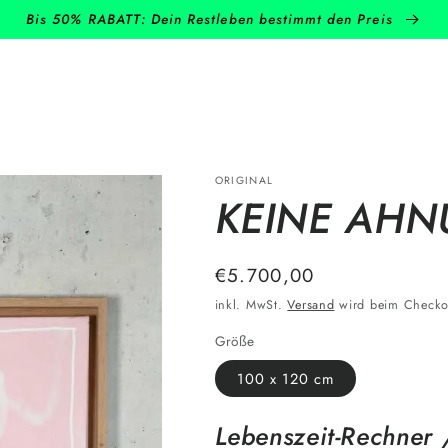
Bis 50% RABATT: Dein Restleben bestimmt den Preis
ORIGINAL
KEINE AHNU
Normaler
€5.700,00
Preis
inkl. MwSt.
Versand
wird beim Checko
Größe
100 x 120 cm
Lebenszeit-Rechner 