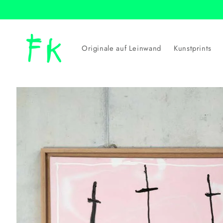
Direkt
zum
Inhalt
Originale auf Leinwand
Kunstprints
Zu
Produktinformationen
springen